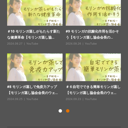
そ
新春キャンペーンのご案内
＃13 モリンガ蒸しの正しいやり方
＃
【モリンガ蒸し協会会長のウ...
な
2026.01.17
お知らせ
2024.09.30
YouTube
20
蒸し
＃12 モリンガ蒸しと冷え性改善
＃11 モリンガ蒸しの美容効果に迫
#
【モリンガ蒸し協会会長のウェ...
る【モリンガ蒸し協会会長の...
【
2024.09.29
YouTube
2024.09.28
YouTube
20